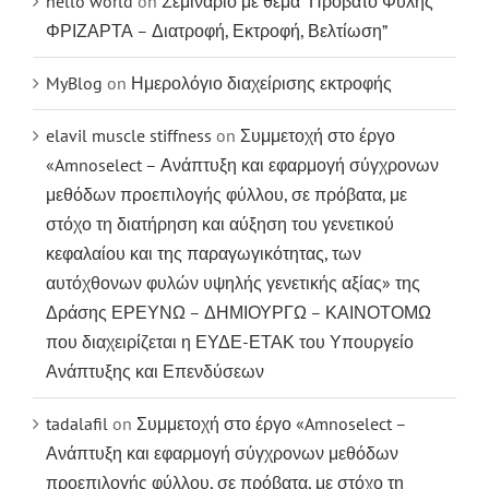
hello world
on
Σεμινάριο με θέμα “Πρόβατο Φυλής
ΦΡΙΖΑΡΤΑ – Διατροφή, Εκτροφή, Βελτίωση”
MyBlog
on
Ημερολόγιο διαχείρισης εκτροφής
elavil muscle stiffness
on
Συμμετοχή στο έργο
«Amnoselect – Ανάπτυξη και εφαρμογή σύγχρονων
μεθόδων προεπιλογής φύλλου, σε πρόβατα, με
στόχο τη διατήρηση και αύξηση του γενετικού
κεφαλαίου και της παραγωγικότητας, των
αυτόχθονων φυλών υψηλής γενετικής αξίας» της
Δράσης ΕΡΕΥΝΩ – ΔΗΜΙΟΥΡΓΩ – ΚΑΙΝΟΤΟΜΩ
που διαχειρίζεται η ΕΥΔΕ-ΕΤΑΚ του Υπουργείο
Ανάπτυξης και Επενδύσεων
tadalafil
on
Συμμετοχή στο έργο «Amnoselect –
Ανάπτυξη και εφαρμογή σύγχρονων μεθόδων
προεπιλογής φύλλου, σε πρόβατα, με στόχο τη