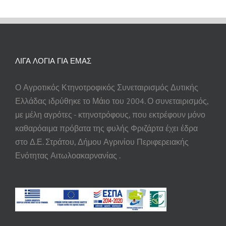
ΛΙΓΑ ΛΟΓΙΑ ΓΙΑ ΕΜΑΣ
Ο Αγροτικός Κτηνοτροφικός Συνεταιρισμός Δυτικής
Ελλάδας ιδρύθηκε το Μάιο του 2004. Ο συνεταιρισμός,
με μέλη αγρότες - κτηνοτρόφους, που εκτρέφουν μόνο
καθαρόαιμα πρόβατα της φυλής Φριζάρτα έχει έδρα
στο Δ.Ε. Στράτου, Δήμου Αγρινίου Περιφερειακής
Ενότητας Αιτωλοακαρνανίας .