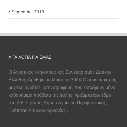
September 2019
ΛΙΓΑ ΛΟΓΙΑ ΓΙΑ ΕΜΑΣ
Ο Αγροτικός Κτηνοτροφικός Συνεταιρισμός Δυτικής
Ελλάδας ιδρύθηκε το Μάιο του 2004. Ο συνεταιρισμός,
με μέλη αγρότες - κτηνοτρόφους, που εκτρέφουν μόνο
καθαρόαιμα πρόβατα της φυλής Φριζάρτα έχει έδρα
στο Δ.Ε. Στράτου, Δήμου Αγρινίου Περιφερειακής
Ενότητας Αιτωλοακαρνανίας .