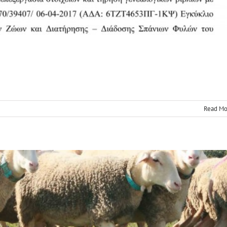
λής Φριζάρτα Αγρινίου
News
Read Mo