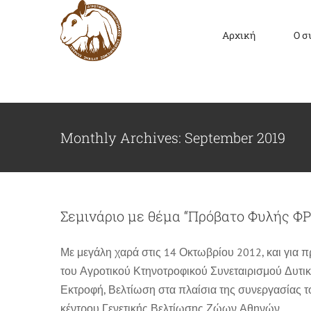
Skip
to
Αρχική
Ο σ
content
Monthly Archives:
September 2019
Σεμινάριο με θέμα “Πρόβατο Φυλής ΦΡ
Με μεγάλη χαρά στις 14 Οκτωβρίου 2012, και για 
του Αγροτικού Κτηνοτροφικού Συνεταιρισμού Δυτι
Εκτροφή, Βελτίωση στα πλαίσια της συνεργασίας 
κέντρου Γενετικής Βελτίωσης Ζώων Αθηνών.