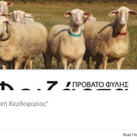
ρχή Κερδοφορίας”
τα Αγρινίου “Αποτελέσματα 2014”
News
Read Mo