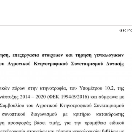
νισμός Λογισμικό
News
Read Mo