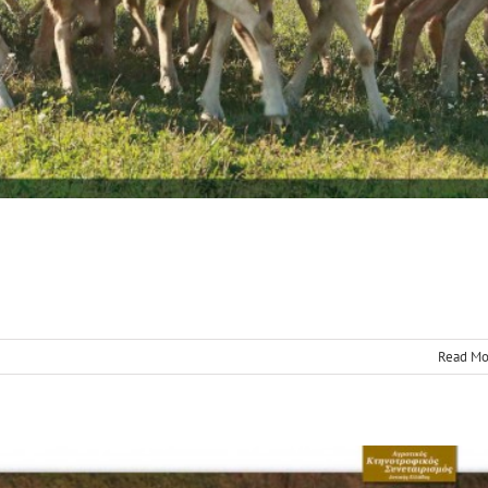
ρτα Αγρινίου “Αρχή Κερδοφορίας”
News
Read Mo