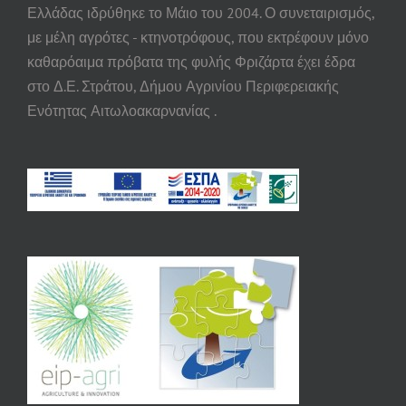
Ελλάδας ιδρύθηκε το Μάιο του 2004. Ο συνεταιρισμός,
με μέλη αγρότες - κτηνοτρόφους, που εκτρέφουν μόνο
καθαρόαιμα πρόβατα της φυλής Φριζάρτα έχει έδρα
στο Δ.Ε. Στράτου, Δήμου Αγρινίου Περιφερειακής
Ενότητας Αιτωλοακαρνανίας .