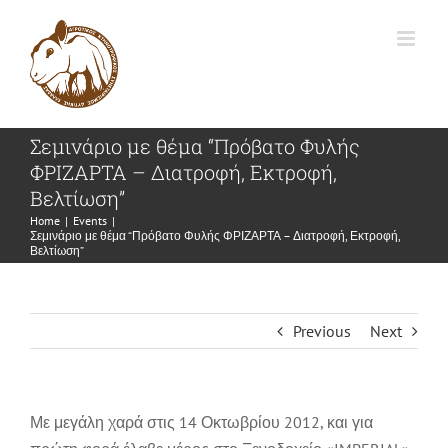
Skip
to
content
Σεμινάριο με θέμα “Πρόβατο Φυλής
ΦΡΙΖΑΡΤΑ – Διατροφή, Εκτροφή,
Βελτίωση”
Home
|
Events
|
Σεμινάριο με θέμα “Πρόβατο Φυλής ΦΡΙΖΑΡΤΑ – Διατροφή, Εκτροφή,
Βελτίωση”
Previous
Next
Με μεγάλη χαρά στις 14 Οκτωβρίου 2012, και για