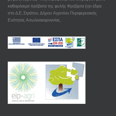
καθαρόαιμα πρόβατα της φυλής Φριζάρτα έχει έδρα
στο Δ.Ε. Στράτου, Δήμου Αγρινίου Περιφερειακής
Ενότητας Αιτωλοακαρνανίας .