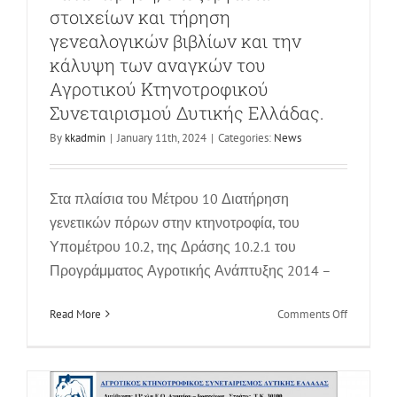
στοιχείων και τήρηση
γενεαλογικών βιβλίων και την
κάλυψη των αναγκών του
Αγροτικού Κτηνοτροφικού
Συνεταιρισμού Δυτικής Ελλάδας.
By
kkadmin
|
January 11th, 2024
|
Categories:
News
Προκύρηξη
Στα πλαίσια του Μέτρου 10 Διατήρηση
γενετικών πόρων στην κτηνοτροφία, του
News
Υπομέτρου 10.2, της Δράσης 10.2.1 του
Προγράμματος Αγροτικής Ανάπτυξης 2014 –
on
Read More
Comments Off
Προκήρυξ
διενέργει
συνοπτικ
διαγωνισ