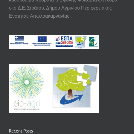
στο Δ.Ε. Στράτου, Δήμου Αγρινίου Περιφερειακής
Ενότητας Αιτωλοακαρνανίας .
Recent Posts