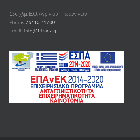
13ο χλμ. Ε.Ο. Αγρινίου – Ιωαννίνων
Phone:
26410 71700
Email:
info@frizarta.gr