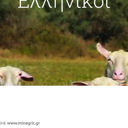
Link
www.minagric.gr