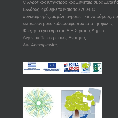
Ο Αγροτικός Κτηνοτροφικός Συνεταιρισμός Δυτική
Ελλάδας ιδρύθηκε το Μάιο του 2004. Ο
συνεταιρισμός, με μέλη αγρότες - κτηνοτρόφους, π
εκτρέφουν μόνο καθαρόαιμα πρόβατα της φυλής
Φριζάρτα έχει έδρα στο Δ.Ε. Στράτου, Δήμου
Αγρινίου Περιφερειακής Ενότητας
Αιτωλοακαρνανίας .