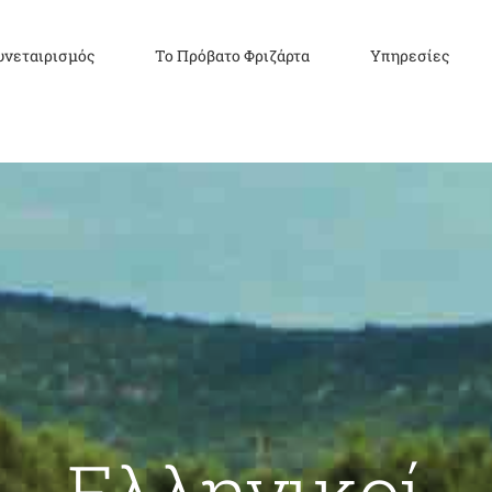
υνεταιρισμός
Το Πρόβατο Φριζάρτα
Υπηρεσίες
Ελληνικοί