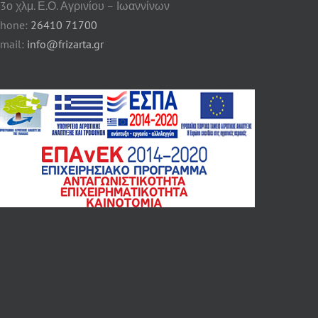
3ο χλμ. Ε.Ο. Αγρινίου – Ιωαννίνων
hone:
26410 71700
mail:
info@frizarta.gr