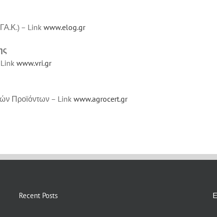
Α.Κ.) – Link
www.elog.gr
ης
 Link
www.vri.gr
ών Προϊόντων – Link
www.agrocert.gr
Recent Posts
Ε