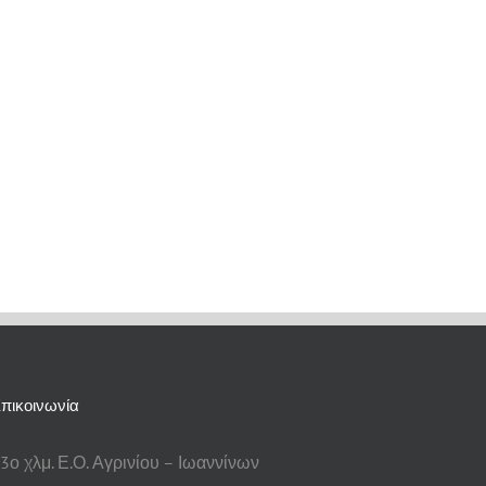
πικοινωνία
3ο χλμ. Ε.Ο. Αγρινίου – Ιωαννίνων