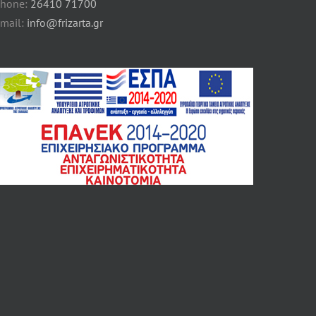
hone:
26410 71700
mail:
info@frizarta.gr