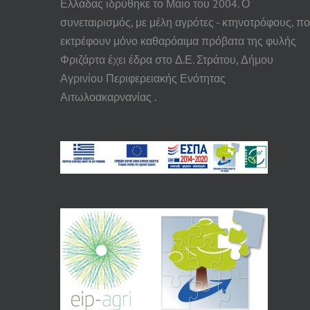
Ελλάδας ιδρύθηκε το Μάιο του 2004. Ο
συνεταιρισμός, με μέλη αγρότες - κτηνοτρόφους, π
εκτρέφουν μόνο καθαρόαιμα πρόβατα της φυλής
Φριζάρτα έχει έδρα στο Δ.Ε. Στράτου, Δήμου
Αγρινίου Περιφερειακής Ενότητας
Αιτωλοακαρνανίας .